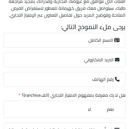
الفئات التي تتوافق مع عروضك التجارية وقدراتك. بمجرد مراجعة
طلبك، سيتواصل معك فريق كهرمانة للعطور لاستعراض الفرص
المتاحة ولتوضيح المزيد حول تفاصيل التعاون عبر الإمتياز التجاري.
يرجى ملء النموذج التالي:
الاسم الكامل
البريد الالكتروني
رقم الهاتف
هل لديك معرفة بمفهوم الامتياز التجاري (الفranchise)؟
*
نعم
لا